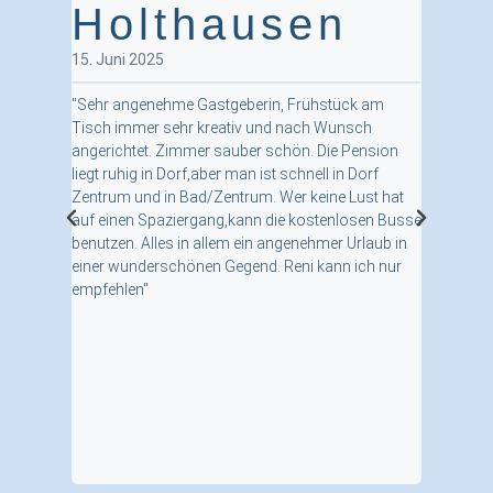
Holthausen
22. Deze
"Liebe Ren
15. Juni 2025
Weihnachte
und das g
"Sehr angenehme Gastgeberin, Frühstück am
meinen Au
Tisch immer sehr kreativ und nach Wunsch
freue mic
angerichtet. Zimmer sauber schön. Die Pension
zu kommen
liegt ruhig in Dorf,aber man ist schnell in Dorf
Zentrum und in Bad/Zentrum. Wer keine Lust hat
auf einen Spaziergang,kann die kostenlosen Busse
benutzen. Alles in allem ein angenehmer Urlaub in
einer wunderschönen Gegend. Reni kann ich nur
empfehlen"